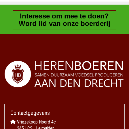
Interesse om mee te doen?
Word lid van onze boerderij
Contactgegevens
Vriezekoop Noord 4c
2451 CS Leimuiden