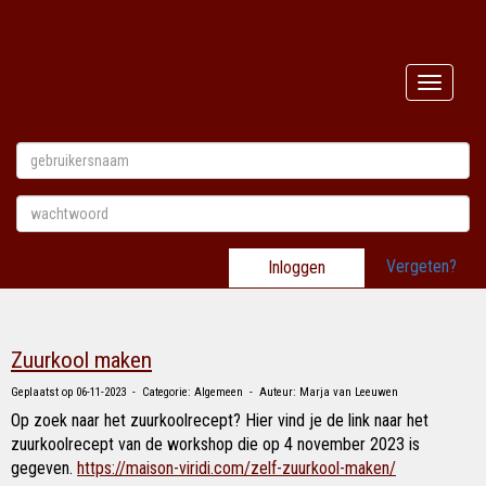
Toggle n
Vergeten?
Inloggen
Zuurkool maken
Geplaatst op 06-11-2023 - Categorie: Algemeen - Auteur: Marja van Leeuwen
Op zoek naar het zuurkoolrecept? Hier vind je de link naar het
zuurkoolrecept van de workshop die op 4 november 2023 is
gegeven.
https://maison-viridi.com/zelf-zuurkool-maken/