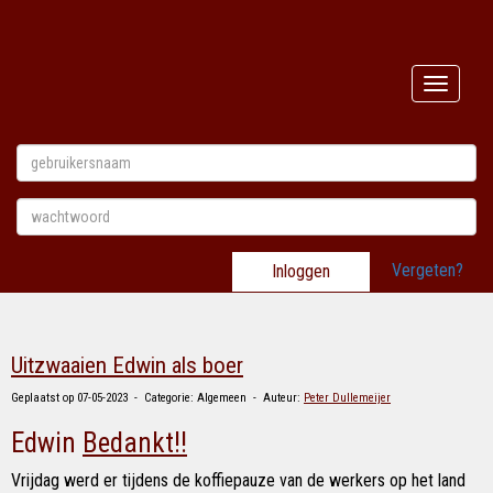
Toggle n
Vergeten?
Inloggen
Uitzwaaien Edwin als boer
Geplaatst op 07-05-2023 - Categorie: Algemeen - Auteur:
Peter Dullemeijer
Edwin
Bedankt!!
Vrijdag werd er tijdens de koffiepauze van de werkers op het land